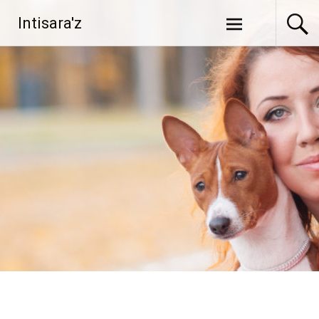
Перейти
Intisara'z
к
содержимому