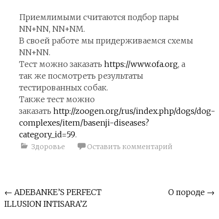
Приемлимыми считаются подбор пары
NN+NN, NN+NM.
В своей работе мы придерживаемся схемы
NN+NN
.
Тест можно заказать
https://www.ofa.org
, а
так же посмотреть результаты
тестированных собак.
Также тест можно
заказать
http://zoogen.org/rus/index.php/dogs/dog-
complexes/item/basenji-diseases?
category_id=59
.
Здоровье
Оставить комментарий
Навигация
←
ADEBANKE’S PERFECT
О породе
→
ILLUSION INTISARA’Z
по