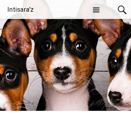
Перейти
Intisara'z
к
содержимому